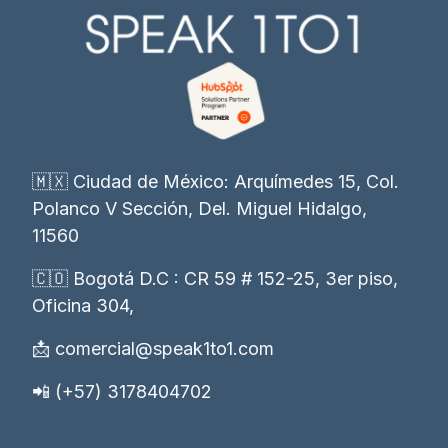
🇲🇽 Ciudad de México: Arquímedes 15, Col.
Polanco V Sección, Del. Miguel Hidalgo,
11560
🇨🇴 Bogotá D.C : CR 59 # 152-25, 3er piso,
Oficina 304,
📩 comercial@speak1to1.com
📲 (+57) 3178404702