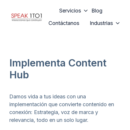
Servicios
Blog
Contáctanos
Industrias
H
o
m
e
p
Implementa Content
a
Hub
g
e
Damos vida a tus ideas con una
implementación que convierte contenido en
conexión: Estrategia, voz de marca y
relevancia, todo en un solo lugar.