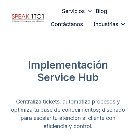
Servicios
Blog
Contáctanos
Industrias
H
o
m
e
p
Implementación
a
Service Hub
g
e
Centraliza tickets, automatiza procesos y
optimiza tu base de conocimientos; diseñado
para escalar tu atención al cliente con
eficiencia y control.