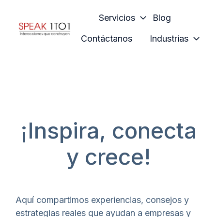
Servicios
Blog
Contáctanos
Industrias
P
á
g
i
n
a
¡Inspira, conecta
d
e
y crece!
i
n
i
c
Aquí compartimos experiencias, consejos y
i
estrategias reales que ayudan a empresas y
o